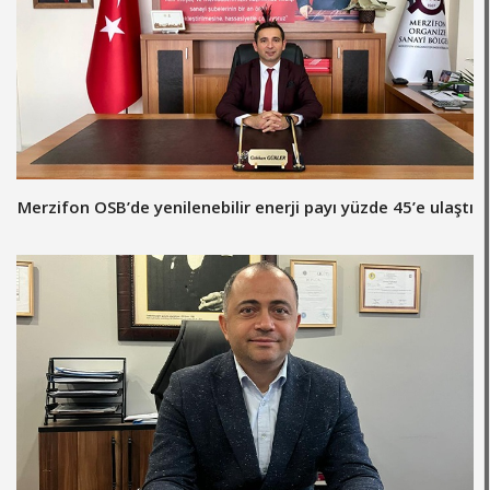
Merzifon OSB’de yenilenebilir enerji payı yüzde 45’e ulaştı