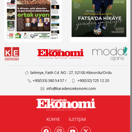
Selimiye, Fatih Cd. NO : 27, 52100 Altınordu/Ordu
+90(533) 380 54 57 /
+90(532) 725 12 20
info@karadenizekonomi.com
KÜNYE
İLETİŞİM