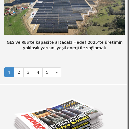
GES ve RES'te kapasite artacak! Hedef 2025'te üretimin
yaklaşık yarısını yeşil enerji ile sağlamak
1
2
3
4
5
»