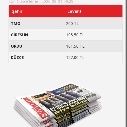
Son Güncelleme : 2026-08-01 09:28
Şehir
Levant
TMO
200 TL
GİRESUN
195,50 TL
ORDU
161,50 TL
DÜZCE
157,00 TL