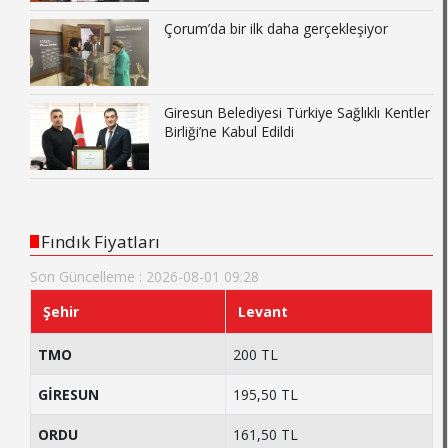
Çorum’da bir ilk daha gerçekleşiyor
Giresun Belediyesi Türkiye Sağlıklı Kentler
Birliği’ne Kabul Edildi
Fındık Fiyatları
Son Güncelleme : 2026-08-01 09:28
Şehir
Levant
TMO
200 TL
GİRESUN
195,50 TL
ORDU
161,50 TL