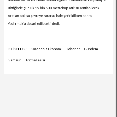
bölümü ise SASKİ Genel Müdürlüğümüz tarafından karşılanıyor.
Bittiğinde günlük 15 bin 500 metreküp atık su arıtılabilecek.
Arıtılan atık su çevreye zararsız hale getirildikten sonra
Yeşilırmak’a deşarj edilecek" dedi.
ETİKETLER;
Karadeniz Ekonomi
Haberler
Gündem
Samsun
ArıtmaTesisi