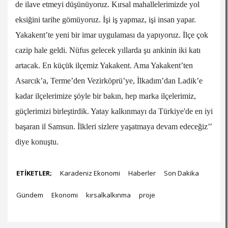
de ilave etmeyi düşünüyoruz. Kırsal mahallelerimizde yol
eksiğini tarihe gömüyoruz. İşi iş yapmaz, işi insan yapar.
Yakakent’te yeni bir imar uygulaması da yapıyoruz. İlçe çok
cazip hale geldi. Nüfus gelecek yıllarda şu ankinin iki katı
artacak. En küçük ilçemiz Yakakent. Ama Yakakent’ten
Asarcık’a, Terme’den Vezirköprü’ye, İlkadım’dan Ladik’e
kadar ilçelerimize şöyle bir bakın, hep marka ilçelerimiz,
güçlerimizi birleştirdik. Yatay kalkınmayı da Türkiye'de en iyi
başaran il Samsun. İlkleri sizlere yaşatmaya devam edeceğiz’’
diye konuştu.
ETİKETLER;
Karadeniz Ekonomi
Haberler
Son Dakika
Gündem
Ekonomi
kırsalkalkınma
proje