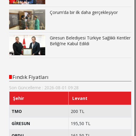
Çorum’da bir ilk daha gerçekleşiyor
Giresun Belediyesi Türkiye Sağlıklı Kentler
Birliği’ne Kabul Edildi
Fındık Fiyatları
Son Güncelleme : 2026-08-01 09:28
Şehir
Levant
TMO
200 TL
GİRESUN
195,50 TL
ORDU
161,50 TL