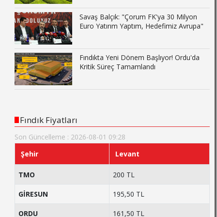
Savaş Balçık: "Çorum FK'ya 30 Milyon
Euro Yatırım Yaptım, Hedefimiz Avrupa"
Fındıkta Yeni Dönem Başlıyor! Ordu'da
Kritik Süreç Tamamlandı
Fındık Fiyatları
Son Güncelleme : 2026-08-01 09:28
Şehir
Levant
TMO
200 TL
GİRESUN
195,50 TL
ORDU
161,50 TL