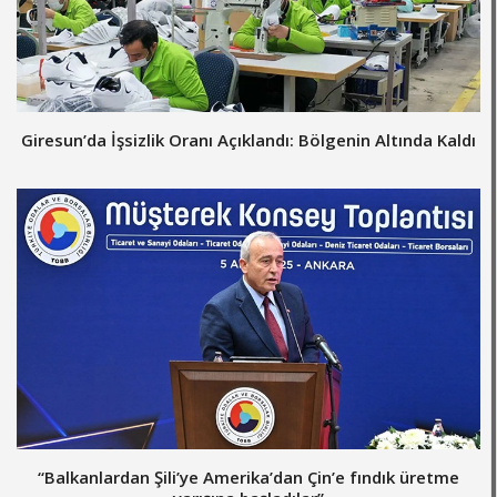
Giresun’da İşsizlik Oranı Açıklandı: Bölgenin Altında Kaldı
“Balkanlardan Şili’ye Amerika’dan Çin’e fındık üretme