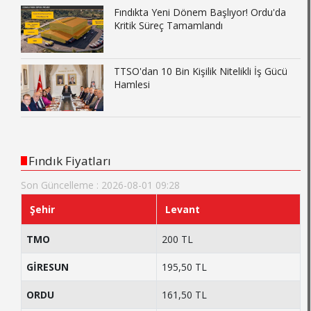
Fındıkta Yeni Dönem Başlıyor! Ordu'da
Kritik Süreç Tamamlandı
TTSO'dan 10 Bin Kişilik Nitelikli İş Gücü
Hamlesi
Fındık Fiyatları
Son Güncelleme : 2026-08-01 09:28
Şehir
Levant
TMO
200 TL
GİRESUN
195,50 TL
ORDU
161,50 TL