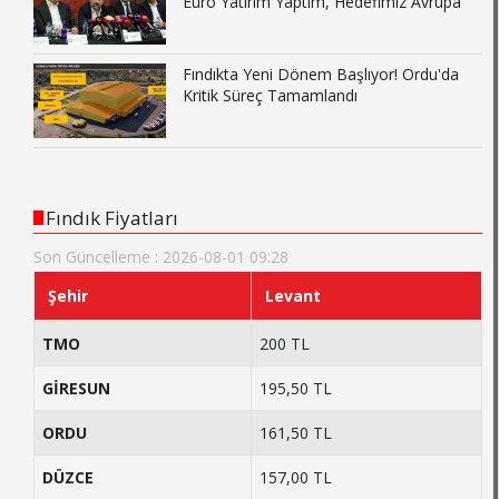
Euro Yatırım Yaptım, Hedefimiz Avrupa"
Fındıkta Yeni Dönem Başlıyor! Ordu'da
Kritik Süreç Tamamlandı
Fındık Fiyatları
Son Güncelleme : 2026-08-01 09:28
Şehir
Levant
TMO
200 TL
GİRESUN
195,50 TL
ORDU
161,50 TL
DÜZCE
157,00 TL