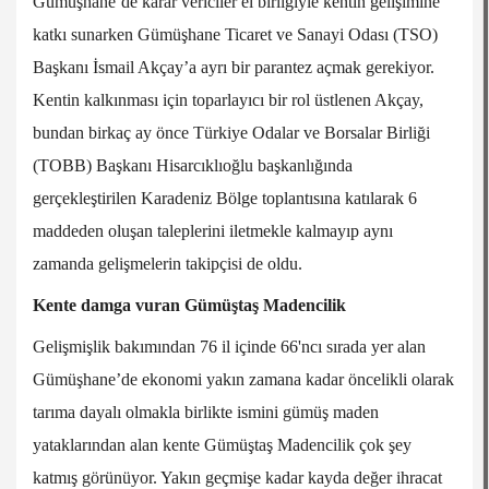
Gümüşhane’de karar vericiler el birliğiyle kentin gelişimine
katkı sunarken Gümüşhane Ticaret ve Sanayi Odası (TSO)
Başkanı İsmail Akçay’a ayrı bir parantez açmak gerekiyor.
Kentin kalkınması için toparlayıcı bir rol üstlenen Akçay,
bundan birkaç ay önce Türkiye Odalar ve Borsalar Birliği
(TOBB) Başkanı Hisarcıklıoğlu başkanlığında
gerçekleştirilen Karadeniz Bölge toplantısına katılarak 6
maddeden oluşan taleplerini iletmekle kalmayıp aynı
zamanda gelişmelerin takipçisi de oldu.
Kente damga vuran Gümüştaş Madencilik
Gelişmişlik bakımından 76 il içinde 66'ncı sırada yer alan
Gümüşhane’de ekonomi yakın zamana kadar öncelikli olarak
tarıma dayalı olmakla birlikte ismini gümüş maden
yataklarından alan kente Gümüştaş Madencilik çok şey
katmış görünüyor. Yakın geçmişe kadar kayda değer ihracat