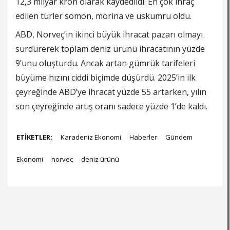
12,3 milyar kron olarak kaydedildi. En çok ihraç
edilen türler somon, morina ve uskumru oldu.
ABD, Norveç’in ikinci büyük ihracat pazarı olmayı
sürdürerek toplam deniz ürünü ihracatının yüzde
9’unu oluşturdu. Ancak artan gümrük tarifeleri
büyüme hızını ciddi biçimde düşürdü. 2025’in ilk
çeyreğinde ABD’ye ihracat yüzde 55 artarken, yılın
son çeyreğinde artış oranı sadece yüzde 1’de kaldı.
ETİKETLER;
Karadeniz Ekonomi
Haberler
Gündem
Ekonomi
norveç
deniz ürünü