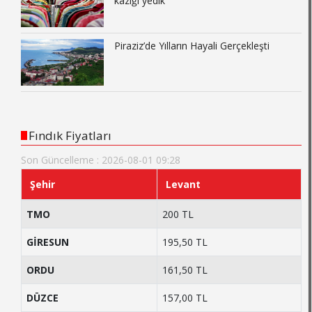
kazığı yedik”
Piraziz’de Yılların Hayali Gerçekleşti
Fındık Fiyatları
Son Güncelleme : 2026-08-01 09:28
Şehir
Levant
TMO
200 TL
GİRESUN
195,50 TL
ORDU
161,50 TL
DÜZCE
157,00 TL