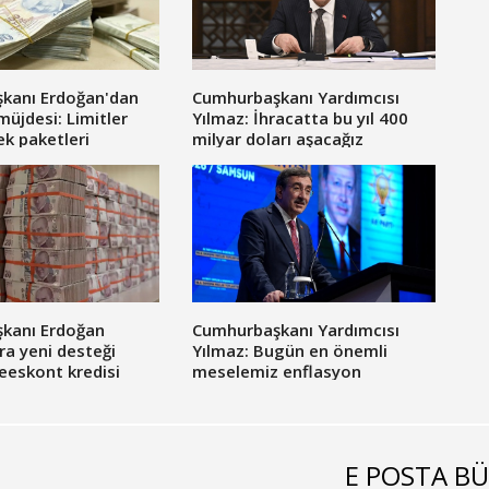
kanı Erdoğan'dan
Cumhurbaşkanı Yardımcısı
müjdesi: Limitler
Yılmaz: İhracatta bu yıl 400
ek paketleri
milyar doları aşacağız
kanı Erdoğan
Cumhurbaşkanı Yardımcısı
ara yeni desteği
Yılmaz: Bugün en önemli
eeskont kredisi
meselemiz enflasyon
ldı
E POSTA BÜ