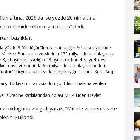
n altına, 2026’da ise yüzde 20’nin altına
6 ekonomide reform yılı olacak” dedi.
an başlıklar:
nla yüzde 3,5’e düşürülmesi, cari açığın %1,4 seviyesinde
e Merkez Bankası rezervlerinin 179 milyar dolara ulaşması.
e 3,6 büyüme, işsizliğin 28 aydır tek haneli seyretmesi.
 kırılması, yıl sonunda 64 milyar dolara ulaşma hedefi.
uattır” vurgusu, birlik ve kardeşlik çağrısı. Türk, Kürt, Arap
i.
arşı Türkiye’nin tavizsiz duruşu, Filistin halkına verilen
” sürecine katkılarından dolayı MHP Lideri Devlet
ezi olduğunu vurgulayarak, “Millete ve memlekete
lerini kullandı.