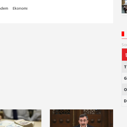
ndem
Ekonomi
So
G
O
D