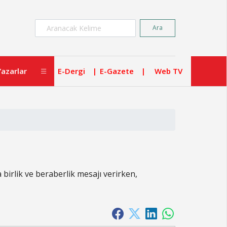
×
Ara
Yazarlar
E-Dergi
E-Gazete
Web TV
irlik ve beraberlik mesajı verirken,