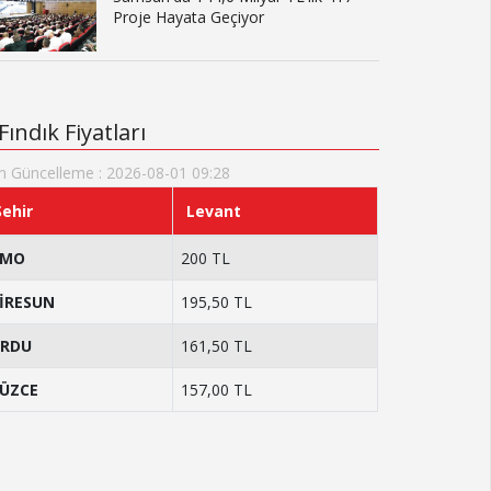
Proje Hayata Geçiyor
Fındık Fiyatları
n Güncelleme : 2026-08-01 09:28
Şehir
Levant
TMO
200 TL
İRESUN
195,50 TL
RDU
161,50 TL
ÜZCE
157,00 TL