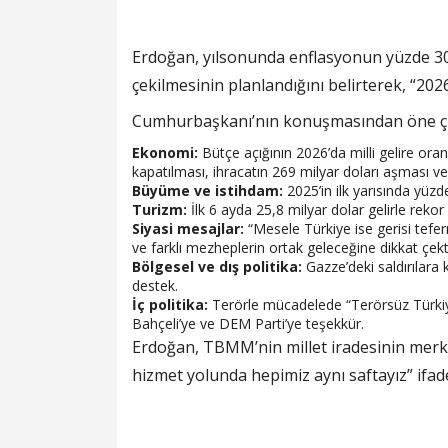
Erdoğan, yılsonunda enflasyonun yüzde 30’u
çekilmesinin planlandığını belirterek, “202
Cumhurbaşkanı’nın konuşmasından öne çık
Ekonomi:
Bütçe açığının 2026’da milli gelire ora
kapatılması, ihracatın 269 milyar doları aşması v
Büyüme ve istihdam:
2025’in ilk yarısında yüzd
Turizm:
İlk 6 ayda 25,8 milyar dolar gelirle rekor
Siyasi mesajlar:
“Mesele Türkiye ise gerisi teferr
ve farklı mezheplerin ortak geleceğine dikkat çekt
Bölgesel ve dış politika:
Gazze’deki saldırılara k
destek.
İç politika:
Terörle mücadelede “Terörsüz Türkiye
Bahçeli’ye ve DEM Parti’ye teşekkür.
Erdoğan, TBMM’nin millet iradesinin merk
hizmet yolunda hepimiz aynı saftayız” ifade