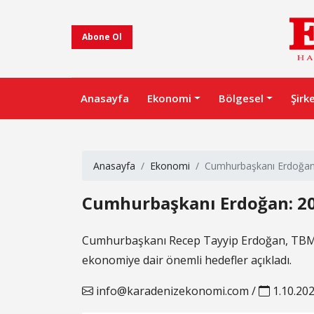
Abone Ol
Anasayfa
Ekonomi
Bölgesel
Şirk
Anasayfa
Ekonomi
Cumhurbaşkanı Erdoğan:
Cumhurbaşkanı Erdoğan: 20
Cumhurbaşkanı Recep Tayyip Erdoğan, TBMM’n
ekonomiye dair önemli hedefler açıkladı.
info@karadenizekonomi.com
/
1.10.20