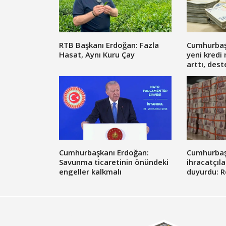
RTB Başkanı Erdoğan: Fazla
Cumhurbaş
Hasat, Aynı Kuru Çay
yeni kredi 
arttı, dest
açıklandı
Cumhurbaşkanı Erdoğan:
Cumhurbaş
Savunma ticaretinin önündeki
ihracatçıl
engeller kalkmalı
duyurdu: R
limiti artırı