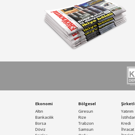
Ekonomi
Bölgesel
Şirketl
Altın
Giresun
Yatırım
Bankacılık
Rize
İstihd
Borsa
Trabzon
Kredi
Döviz
Samsun
İhracat