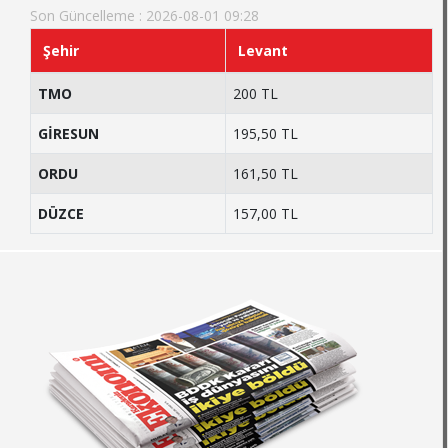
Son Güncelleme : 2026-08-01 09:28
Şehir
Levant
TMO
200 TL
GİRESUN
195,50 TL
ORDU
161,50 TL
DÜZCE
157,00 TL