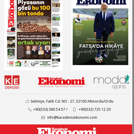
Selimiye, Fatih Cd. NO : 27, 52100 Altınordu/Ordu
+90(533) 380 54 57 /
+90(532) 725 12 20
info@karadenizekonomi.com