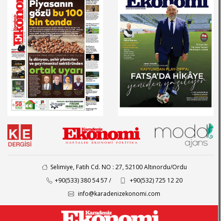
Selimiye, Fatih Cd. NO : 27, 52100 Altınordu/Ordu
+90(533) 380 54 57 /
+90(532) 725 12 20
info@karadenizekonomi.com