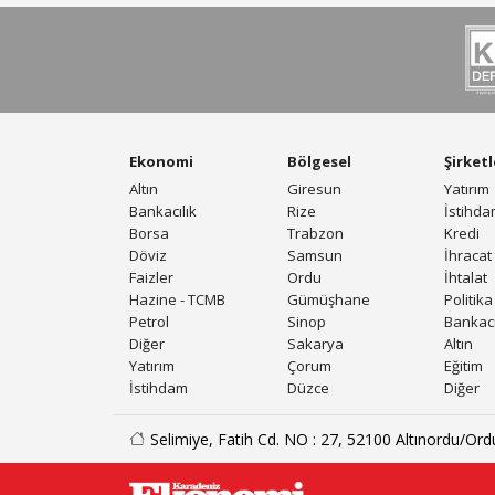
Ekonomi
Bölgesel
Şirketl
Altın
Giresun
Yatırım
Bankacılık
Rize
İstihd
Borsa
Trabzon
Kredi
Döviz
Samsun
İhracat
Faizler
Ordu
İhtalat
Hazine - TCMB
Gümüşhane
Politika
Petrol
Sinop
Bankacı
Diğer
Sakarya
Altın
Yatırım
Çorum
Eğitim
İstihdam
Düzce
Diğer
Selimiye, Fatih Cd. NO : 27, 52100 Altınordu/Ord