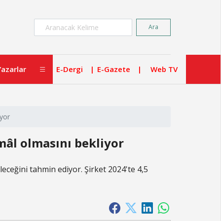
×
Ara
Yazarlar
E-Dergi
E-Gazete
Web TV
iyor
mâl olmasını bekliyor
ceğini tahmin ediyor. Şirket 2024'te 4,5