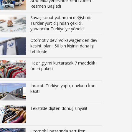
Araç Muayenesinde Yeni Dönem
Resmen Başladı
Savaş konut yatırımını değiştirdi:
Türkler yurt dışından çekildi,
yabancılar Türkiye'ye yöneldi
Otomotiv devi Volkswagen'den dev
kesinti planı: 50 bin kişinin daha işi
tehlikede
Hazır giyimi kurtaracak 7 maddelik
öneri paketi
İhracatı Türkiye yaptı, navlunu İran
kaptı!
Tekstilde dipten dönüş sinyali!
Otomobil pazarında sert fren: