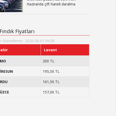
Haziranda çift haneli daralma
Fındık Fiyatları
n Güncelleme : 2026-08-01 09:28
Şehir
Levant
TMO
200 TL
İRESUN
195,50 TL
RDU
161,50 TL
ÜZCE
157,00 TL