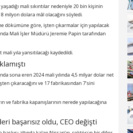
aşadığı mali sıkıntılar nedeniyle 20 bin kişinin
18 milyon dolara mâl olacağını söyledi.
 dökümüne göre, işten çıkarmalar için yapılacak
rında Mali İşler Müdürü Jeremie Papin tarafından
mali yıla yansıtılacağı kaydedildi.
ıklamıştı
nda sona eren 2024 mali yılında 4,5 milyar dolar net
işten çıkaracağını ve 17 fabrikasından 7'sini
rın ve fabrika kapanışlarının nerede yapılacağına
ri başarısız oldu, CEO değişti
n baskısı altında kalan Nissan’ın, sektörün bir diğer