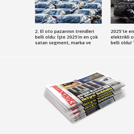
2. El oto pazarının trendleri
2025'te en
belli oldu: İşte 2025’in en çok
elektrikli
satan segment, marka ve
belli oldu
modelleri!
yakın taki