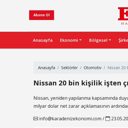
Abone Ol
Anasayfa
Ekonomi
Bölgesel
Şirk
Anasayfa
Sektörler
Otomotiv
Nissan 20 b
Nissan 20 bin kişilik işten
Nissan, yeniden yapılanma kapsamında duyuru
milyar dolar net zarar açıklamasının ardından 
info@karadenizekonomi.com
/
23.05.2