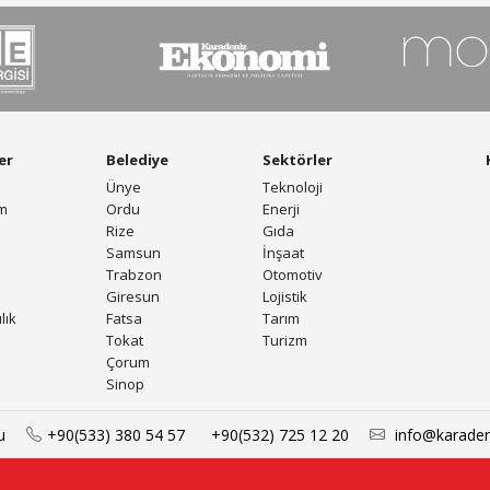
er
Belediye
Sektörler
Ünye
Teknoloji
am
Ordu
Enerji
Rize
Gıda
Samsun
İnşaat
Trabzon
Otomotiv
Giresun
Lojistik
lık
Fatsa
Tarım
Tokat
Turizm
Çorum
Sinop
u
+90(533) 380 54 57
+90(532) 725 12 20
info@karade