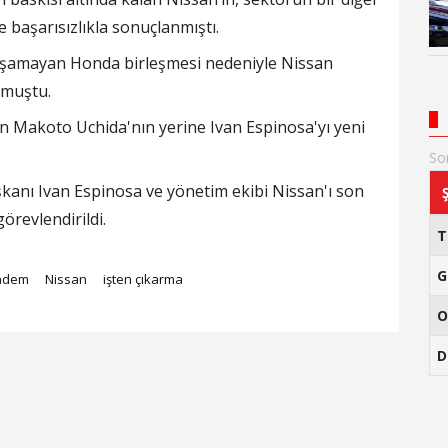
e başarısızlıkla sonuçlanmıştı.
aşamayan Honda birleşmesi nedeniyle Nissan
rmuştu.
n Makoto Uchida'nın yerine Ivan Espinosa'yı yeni
So
kanı Ivan Espinosa ve yönetim ekibi Nissan'ı son
örevlendirildi.
G
ndem
Nissan
işten çıkarma
O
D