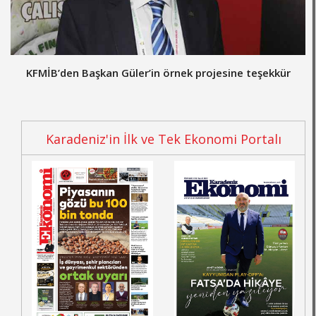
KFMİB’den Başkan Güler’in örnek projesine teşekkür
Karadeniz'in İlk ve Tek Ekonomi Portalı