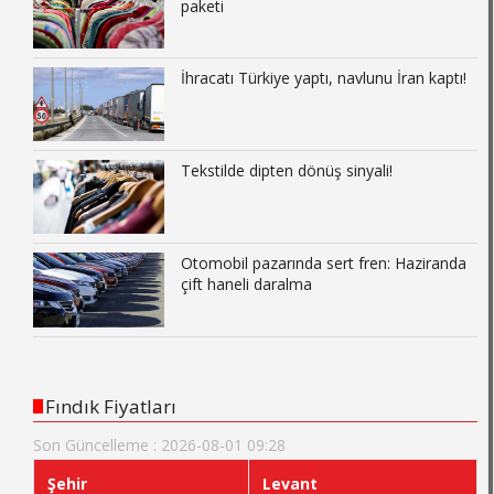
paketi
İhracatı Türkiye yaptı, navlunu İran kaptı!
Tekstilde dipten dönüş sinyali!
Otomobil pazarında sert fren: Haziranda
çift haneli daralma
Fındık Fiyatları
Son Güncelleme : 2026-08-01 09:28
Şehir
Levant