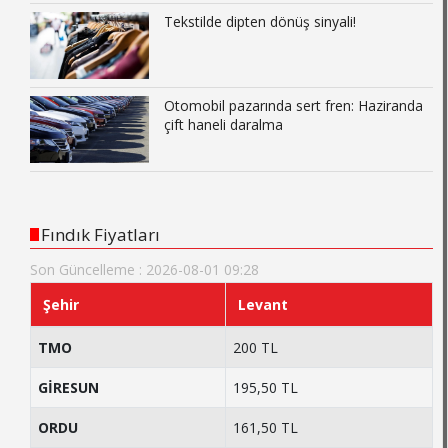
Tekstilde dipten dönüş sinyali!
Otomobil pazarında sert fren: Haziranda
çift haneli daralma
Fındık Fiyatları
Son Güncelleme : 2026-08-01 09:28
Şehir
Levant
TMO
200 TL
GİRESUN
195,50 TL
ORDU
161,50 TL