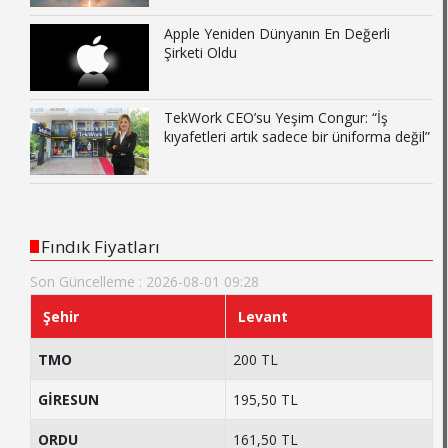
Apple Yeniden Dünyanın En Değerli
Şirketi Oldu
TekWork CEO’su Yeşim Congur: “İş
kıyafetleri artık sadece bir üniforma değil”
Fındık Fiyatları
Son Güncelleme : 2026-08-01 09:28
Şehir
Levant
TMO
200 TL
GİRESUN
195,50 TL
ORDU
161,50 TL