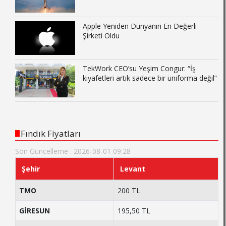
Apple Yeniden Dünyanın En Değerli
Şirketi Oldu
TekWork CEO’su Yeşim Congur: “İş
kıyafetleri artık sadece bir üniforma değil”
Fındık Fiyatları
Son Güncelleme : 2026-08-01 09:28
Şehir
Levant
TMO
200 TL
GİRESUN
195,50 TL