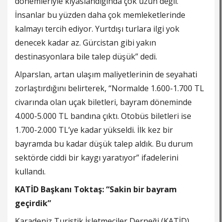
dönemleriyle kıyaslandığında çok uzun değil.
İnsanlar bu yüzden daha çok memleketlerinde
kalmayı tercih ediyor. Yurtdışı turlara ilgi yok
denecek kadar az. Gürcistan gibi yakın
destinasyonlara bile talep düşük” dedi.
Alparslan, artan ulaşım maliyetlerinin de seyahati
zorlaştırdığını belirterek, “Normalde 1.600-1.700 TL
civarında olan uçak biletleri, bayram döneminde
4.000-5.000 TL bandına çıktı. Otobüs biletleri ise
1.700-2.000 TL’ye kadar yükseldi. İlk kez bir
bayramda bu kadar düşük talep aldık. Bu durum
sektörde ciddi bir kaygı yaratıyor” ifadelerini
kullandı.
KATİD Başkanı Toktaş: “Sakin bir bayram
geçirdik”
Karadeniz Turistik İşletmeciler Derneği (KATİD)