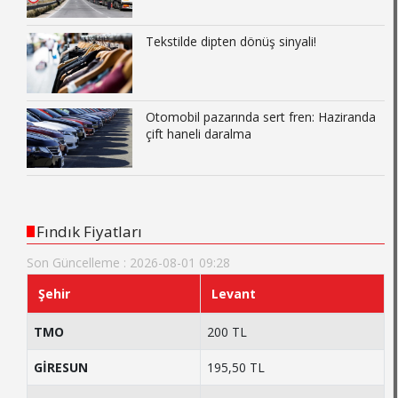
Tekstilde dipten dönüş sinyali!
Otomobil pazarında sert fren: Haziranda
çift haneli daralma
Fındık Fiyatları
Son Güncelleme : 2026-08-01 09:28
Şehir
Levant
TMO
200 TL
GİRESUN
195,50 TL