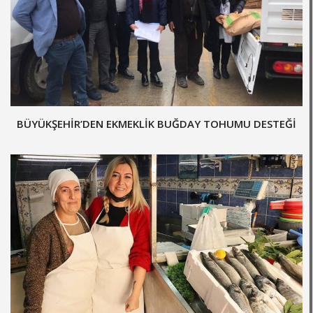
BÜYÜKŞEHİR’DEN EKMEKLİK BUĞDAY TOHUMU DESTEĞİ