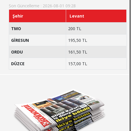
Son Güncelleme : 2026-08-01 09:28
Şehir
Levant
TMO
200 TL
GİRESUN
195,50 TL
ORDU
161,50 TL
DÜZCE
157,00 TL