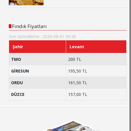
Fındık Fiyatları
Son Güncelleme : 2026-08-01 09:28
Şehir
Levant
TMO
200 TL
GİRESUN
195,50 TL
ORDU
161,50 TL
DÜZCE
157,00 TL