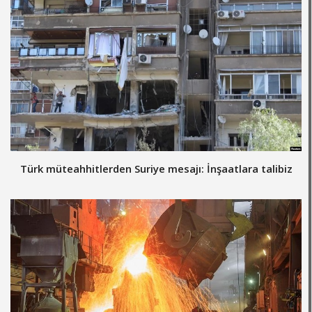
Türk müteahhitlerden Suriye mesajı: İnşaatlara talibiz