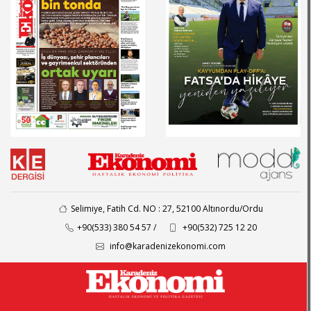
Selimiye, Fatih Cd. NO : 27, 52100 Altınordu/Ordu
+90(533) 380 54 57 /
+90(532) 725 12 20
info@karadenizekonomi.com