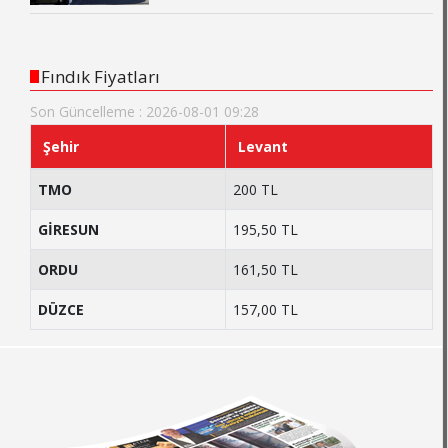
Fındık Fiyatları
Son Güncelleme : 2026-08-01 09:28
Şehir
Levant
TMO
200 TL
GİRESUN
195,50 TL
ORDU
161,50 TL
DÜZCE
157,00 TL