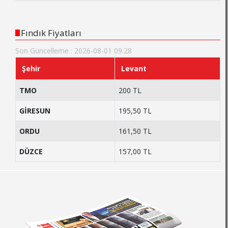
Fındık Fiyatları
Son Güncelleme : 2026-08-01 09:28
Şehir
Levant
TMO
200 TL
GİRESUN
195,50 TL
ORDU
161,50 TL
DÜZCE
157,00 TL