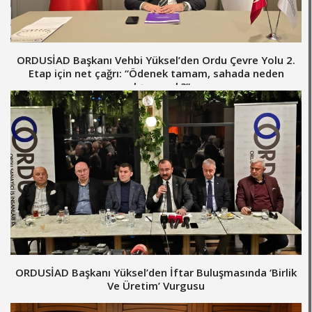
ORDUSİAD Başkanı Vehbi Yüksel’den Ordu Çevre Yolu 2.
Etap için net çağrı: “Ödenek tamam, sahada neden
çalışma yok?”
ORDUSİAD Başkanı Yüksel’den İftar Buluşmasında ‘Birlik
Ve Üretim’ Vurgusu