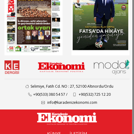
Selimiye, Fatih Cd. NO : 27, 52100 Altınordu/Ordu
+90(533) 380 54 57 /
+90(532) 725 12 20
info@karadenizekonomi.com
KÜNYE
İLETİŞİM