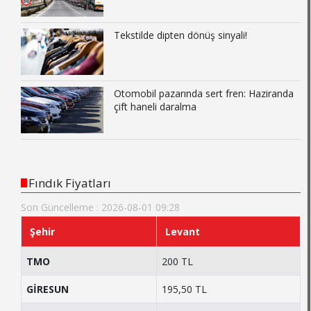
Tekstilde dipten dönüş sinyali!
Otomobil pazarında sert fren: Haziranda
çift haneli daralma
Fındık Fiyatları
Son Güncelleme : 2026-08-01 09:28
Şehir
Levant
TMO
200 TL
GİRESUN
195,50 TL