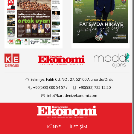
Selimiye, Fatih Cd. NO : 27, 52100 Altınordu/Ordu
+90(533) 380 54 57 /
+90(532) 725 12 20
info@karadenizekonomi.com
KÜNYE
İLETİŞİM