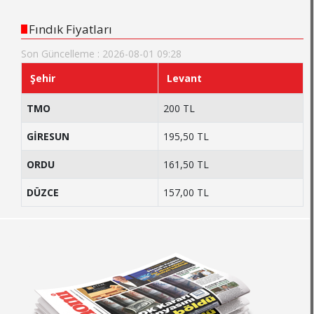
Fındık Fiyatları
Son Güncelleme : 2026-08-01 09:28
Şehir
Levant
TMO
200 TL
GİRESUN
195,50 TL
ORDU
161,50 TL
DÜZCE
157,00 TL