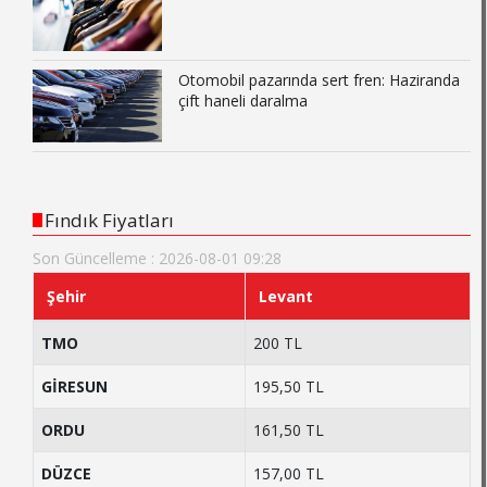
Otomobil pazarında sert fren: Haziranda
çift haneli daralma
Fındık Fiyatları
Son Güncelleme : 2026-08-01 09:28
Şehir
Levant
TMO
200 TL
GİRESUN
195,50 TL
ORDU
161,50 TL
DÜZCE
157,00 TL