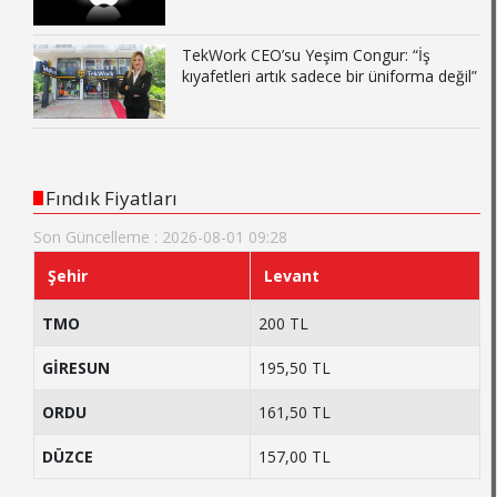
TekWork CEO’su Yeşim Congur: “İş
kıyafetleri artık sadece bir üniforma değil”
Fındık Fiyatları
Son Güncelleme : 2026-08-01 09:28
Şehir
Levant
TMO
200 TL
GİRESUN
195,50 TL
ORDU
161,50 TL
DÜZCE
157,00 TL