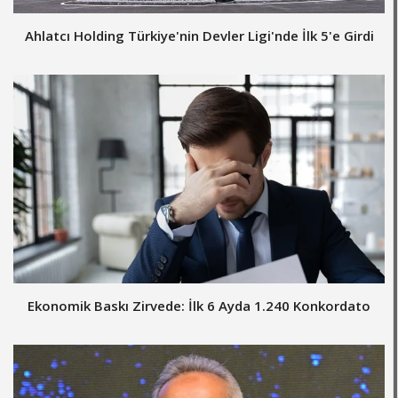
Ahlatcı Holding Türkiye'nin Devler Ligi'nde İlk 5'e Girdi
Ekonomik Baskı Zirvede: İlk 6 Ayda 1.240 Konkordato