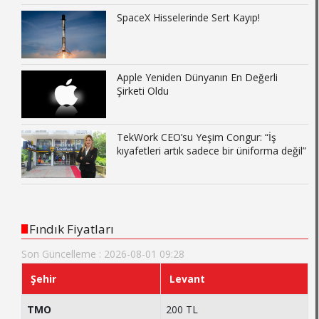
SpaceX Hisselerinde Sert Kayıp!
Apple Yeniden Dünyanın En Değerli
Şirketi Oldu
TekWork CEO’su Yeşim Congur: “İş
kıyafetleri artık sadece bir üniforma değil”
Fındık Fiyatları
Son Güncelleme : 2026-08-01 09:28
Şehir
Levant
TMO
200 TL