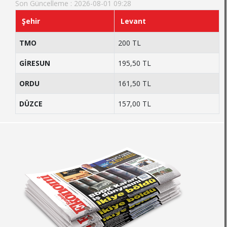
Son Güncelleme : 2026-08-01 09:28
Şehir
Levant
TMO
200 TL
GİRESUN
195,50 TL
ORDU
161,50 TL
DÜZCE
157,00 TL