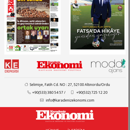
Selimiye, Fatih Cd. NO : 27, 52100 Altınordu/Ordu
+90(533) 380 54 57 /
+90(532) 725 12 20
info@karadenizekonomi.com