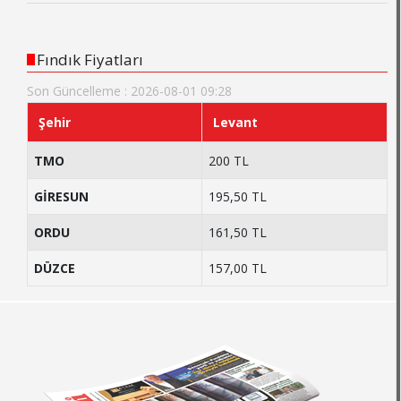
Fındık Fiyatları
Son Güncelleme : 2026-08-01 09:28
Şehir
Levant
TMO
200 TL
GİRESUN
195,50 TL
ORDU
161,50 TL
DÜZCE
157,00 TL