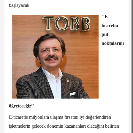
başlayacak.
‘’E-
ticaretin
püf
noktalarını
öğreteceğiz’’
E-ticaretle milyonlara ulaşma fırsatını iyi değerlendiren
işletmelerin gelecek dönemin kazananları olacağını belirten