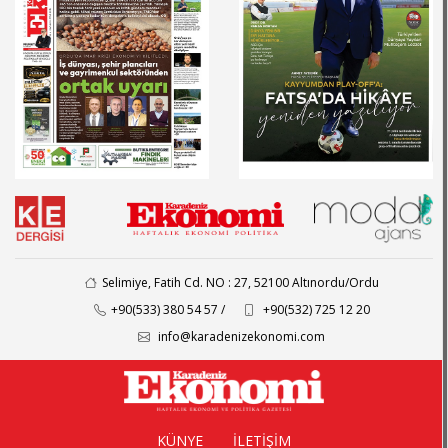
Selimiye, Fatih Cd. NO : 27, 52100 Altınordu/Ordu
+90(533) 380 54 57 /
+90(532) 725 12 20
info@karadenizekonomi.com
KÜNYE
İLETİŞİM