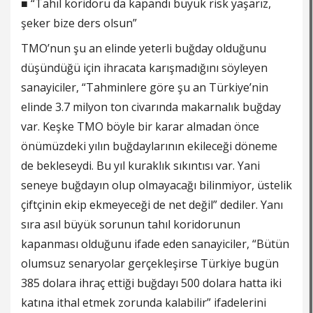
■ “Tahıl koridoru da kapandı büyük risk yaşarız,
şeker bize ders olsun”
TMO’nun şu an elinde yeterli buğday olduğunu
düşündüğü için ihracata karışmadığını söyleyen
sanayiciler, “Tahminlere göre şu an Türkiye’nin
elinde 3.7 milyon ton civarında makarnalık buğday
var. Keşke TMO böyle bir karar almadan önce
önümüzdeki yılın buğdaylarının ekileceği döneme
de bekleseydi. Bu yıl kuraklık sıkıntısı var. Yani
seneye buğdayın olup olmayacağı bilinmiyor, üstelik
çiftçinin ekip ekmeyeceği de net değil” dediler. Yanı
sıra asıl büyük sorunun tahıl koridorunun
kapanması olduğunu ifade eden sanayiciler, “Bütün
olumsuz senaryolar gerçekleşirse Türkiye bugün
385 dolara ihraç ettiği buğdayı 500 dolara hatta iki
katına ithal etmek zorunda kalabilir” ifadelerini