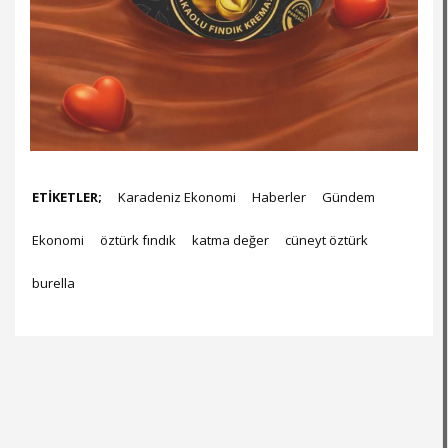
ETİKETLER;
Karadeniz Ekonomi
Haberler
Gündem
Ekonomi
öztürk fındık
katma değer
cüneyt öztürk
burella