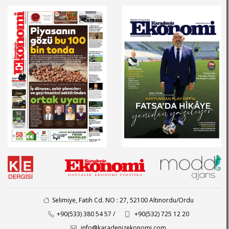
Selimiye, Fatih Cd. NO : 27, 52100 Altınordu/Ordu
+90(533) 380 54 57 /
+90(532) 725 12 20
info@karadenizekonomi.com