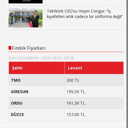
TekWork CEO’su Yeşim Congur: “İş
kıyafetleri artık sadece bir üniforma değil”
Fındık Fiyatları
Son Güncelleme : 2026-08-01 09:28
Şehir
Levant
TMO
200 TL
GİRESUN
195,50 TL
ORDU
161,50 TL
DÜZCE
157,00 TL