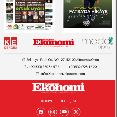
Selimiye, Fatih Cd. NO : 27, 52100 Altınordu/Ordu
+90(533) 380 54 57 /
+90(532) 725 12 20
info@karadenizekonomi.com
KÜNYE
İLETİŞİM