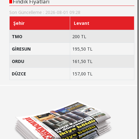
Fındık Fiyatları
Son Güncelleme : 2026-08-01 09:28
Şehir
Levant
TMO
200 TL
GİRESUN
195,50 TL
ORDU
161,50 TL
DÜZCE
157,00 TL