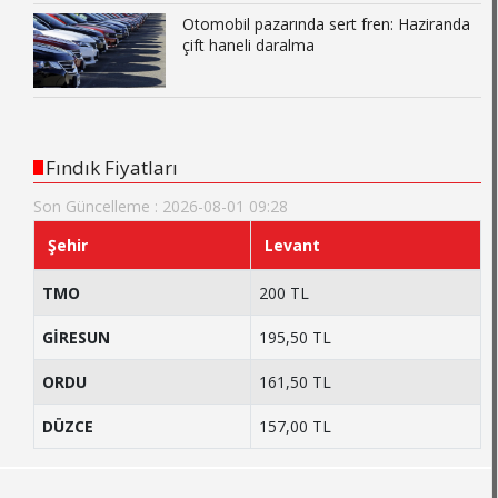
Otomobil pazarında sert fren: Haziranda
çift haneli daralma
Fındık Fiyatları
Son Güncelleme : 2026-08-01 09:28
Şehir
Levant
TMO
200 TL
GİRESUN
195,50 TL
ORDU
161,50 TL
DÜZCE
157,00 TL