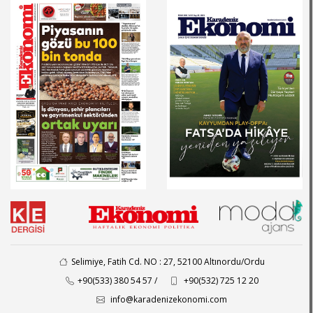
Selimiye, Fatih Cd. NO : 27, 52100 Altınordu/Ordu
+90(533) 380 54 57 /
+90(532) 725 12 20
info@karadenizekonomi.com